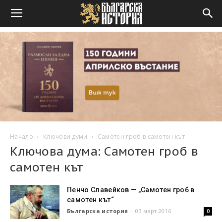
Начало
Ключови думи
Самотен гроб в самотен кът
Ключова дума: Самотен гроб в
самотен кът
Пенчо Славейков — „Самотен гроб в
самотен кът“
Българска история
-
03 март 2016
0