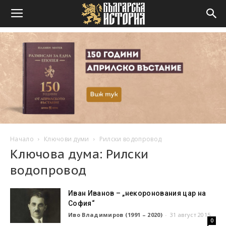
Начало
Ключови думи
Рилски водопровод
Ключова дума: Рилски
водопровод
Иван Иванов – „некоронования цар на
София“
Иво Владимиров (1991 – 2020)
-
31 август 2015
0