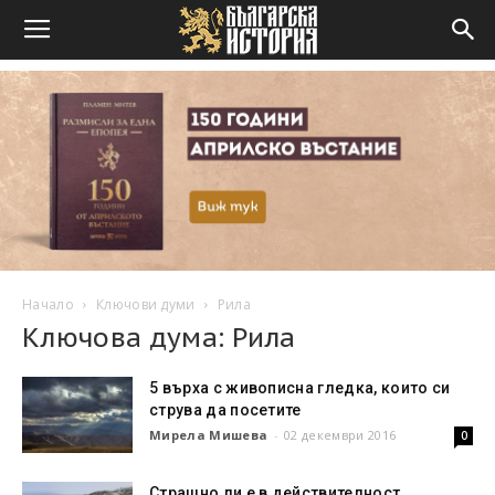
Начало
Ключови думи
Рила
Ключова дума: Рила
5 върха с живописна гледка, които си
струва да посетите
Мирела Мишева
-
02 декември 2016
0
Страшно ли е в действителност