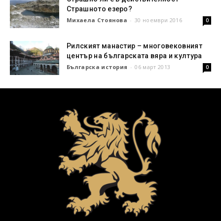
Страшното езеро?
Михаела Стоянова
-
30 ноември 2016
0
Рилският манастир – многовековният
център на българската вяра и култура
Българска история
-
06 март 2013
0