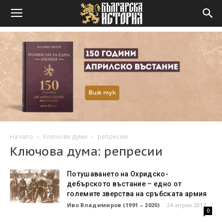
Начало
Ключови думи
репресии
Ключова дума: репресии
Потушаването на Охридско-
дебърското въстание – едно от
големите зверства на сръбската армия
Иво Владимиров (1991 – 2020)
-
24 април 2017
0