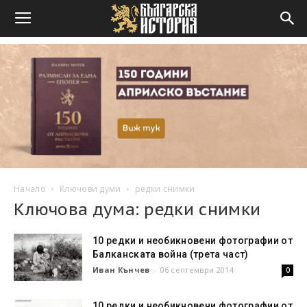
Начало
Ключови думи
редки снимки
Ключова дума: редки снимки
10 редки и необикновени фотографии от
Балканската война (трета част)
Иван Кънчев
-
06 септември 2014
0
10 редки и необикновени фотографии от