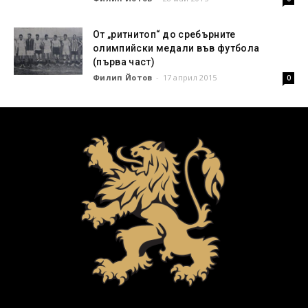
От „ритнитоп“ до сребърните
олимпийски медали във футбола
(първа част)
Филип Йотов
-
17 април 2015
0