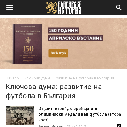
Начало
Ключови думи
развитие на футбола в България
Ключова дума: развитие на
футбола в България
От „ритнитоп“ до сребърните
олимпийски медали във футбола (втора
част)
Филип Йотов
-
28 май 2015
0