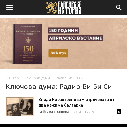
Начало
Ключови думи
Радио Би Би Си
Ключова дума: Радио Би Би Си
Влада Карастоянова – отречената от
два режима българка
Габриела Бонева
-
06 март 2019
0