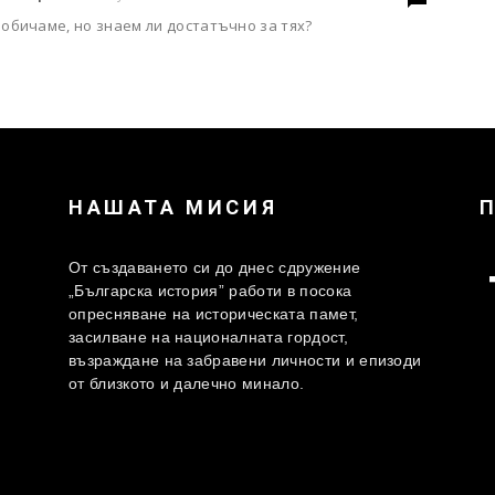
 обичаме, но знаем ли достатъчно за тях?
НАШАТА МИСИЯ
От създаването си до днес сдружение
„Българска история” работи в посока
опресняване на историческата памет,
засилване на националната гордост,
възраждане на забравени личности и епизоди
от близкото и далечно минало.