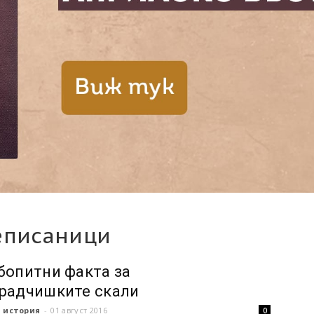
еписаници
бопитни факта за
радчишките скали
 история
-
01 август 2016
0