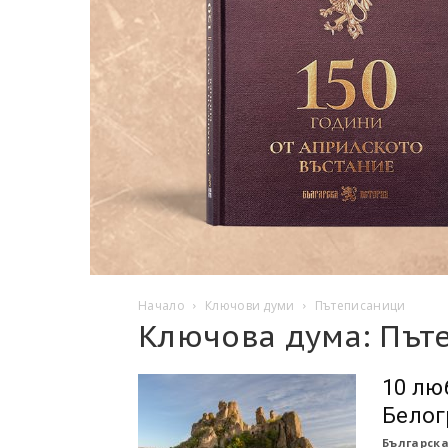
Начало
Ключови думи
Пътеписаници
Ключова дума: Път
10 лю
Белог
Българска