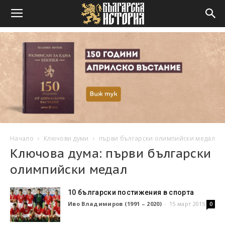
Начало
Ключови думи
първи български олимпийски медал
Ключова дума: първи български
олимпийски медал
10 български постижения в спорта
Иво Владимиров (1991 – 2020)
-
15 март 2015
0