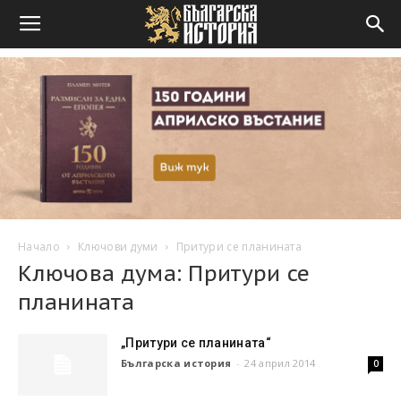
Начало
Ключови думи
Притури се планината
Ключова дума: Притури се
планината
„Притури се планината“
Българска история
-
24 април 2014
0