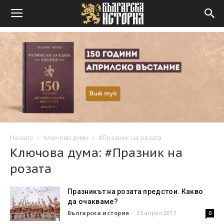
Начало
Ключови думи
#Празник на розата
Ключова дума: #Празник на
розата
Празникът на розата предстои. Какво
да очакваме?
Българска история
-
25 април 2017
0