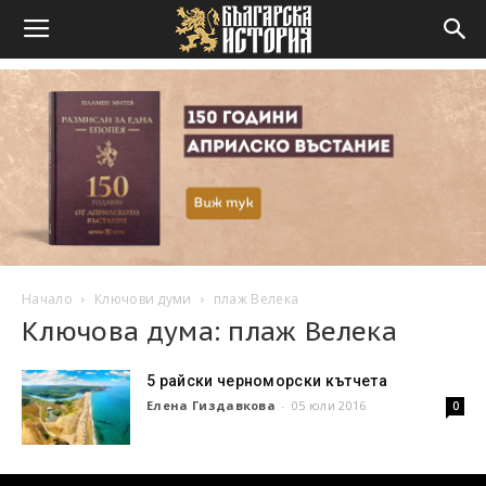
Начало
Ключови думи
плаж Велека
Ключова дума: плаж Велека
5 райски черноморски кътчета
Елена Гиздавкова
-
05 юли 2016
0