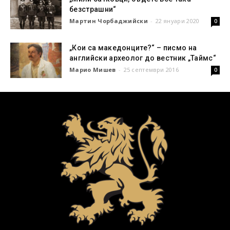
безстрашни“
Мартин Чорбаджийски
-
22 януари 2020
0
„Кои са македонците?“ – писмо на
английски археолог до вестник „Таймс“
Марио Мишев
-
25 септември 2016
0