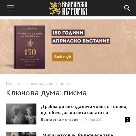
Начало
Ключови думи
писма
Ключова дума: писма
„Трябва да се отдалечи човек от онова,
що обича, за да сети силата на...
Българска история
-
19 юли 2021
0
„Мили батковци, бъдете все така