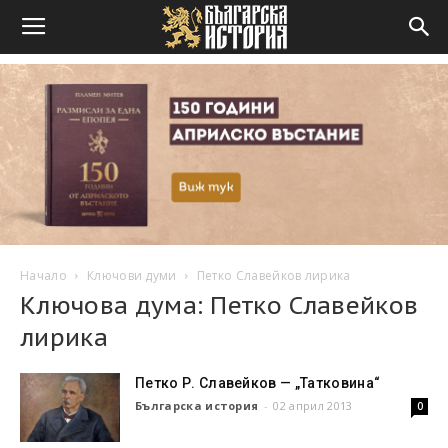
Начало
Ключови думи
Петко Славейков лирика
Ключова дума: Петко Славейков
лирика
Петко Р. Славейков — „Татковина“
Българска история
-
02 април 2013
0