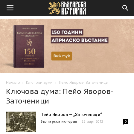
Начало
Ключови думи
Пейо Яворов- Заточеници
Ключова дума: Пейо Яворов-
Заточеници
Пейо Яворов — „Заточеници“
Българска история
-
23 март 2013
0