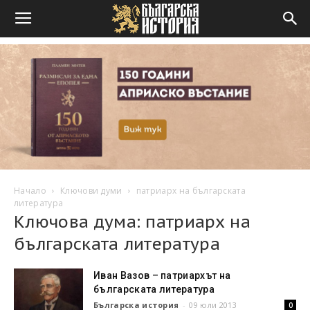
Начало
Ключови думи
патриарх на българската
литература
Ключова дума: патриарх на
българската литература
Иван Вазов – патриархът на
българската литература
Българска история
-
09 юли 2013
0