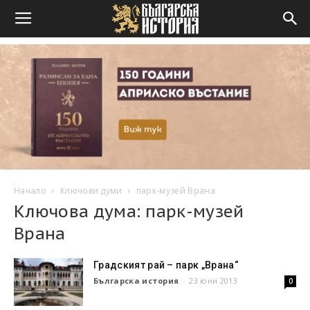
Начало
Ключови думи
парк-музей Врана
Ключова дума: парк-музей
Врана
Градският рай – парк „Врана“
Българска история
-
23 юни 2013
0