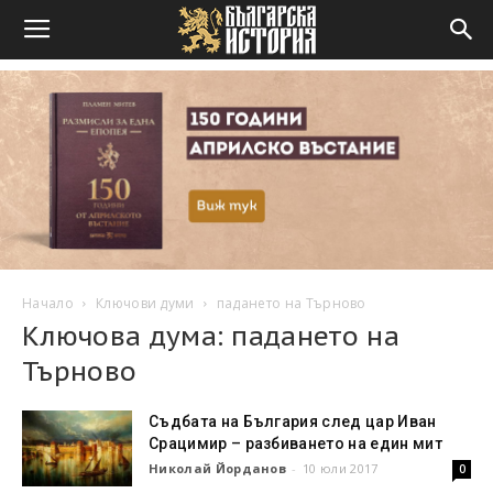
Начало
Ключови думи
падането на Търново
Ключова дума: падането на
Търново
Съдбата на България след цар Иван
Срацимир – разбиването на един мит
Николай Йорданов
-
10 юли 2017
0