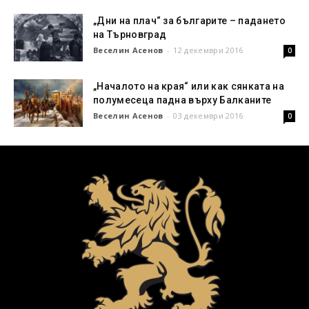
„Дни на плач“ за българите – падането
на Търновград
Веселин Асенов
-
12 декември 2016
0
„Началото на края“ или как сянката на
полумесеца падна върху Балканите
Веселин Асенов
-
03 декември 2016
0