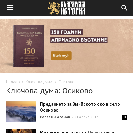
Начало
Ключови думи
Осиково
Ключова дума: Осиково
Преданието за Змийското око в село
Осиково
Веселин Асенов
-
21 април 2017
0
Митове и предания от Пиринския и