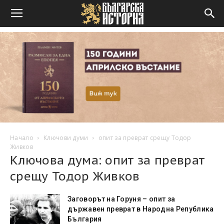
Начало
Ключови думи
опит за преврат срещу Тодор
Живков
Ключова дума: опит за преврат
срещу Тодор Живков
Заговорът на Горуня – опит за
държавен преврат в Народна Република
България