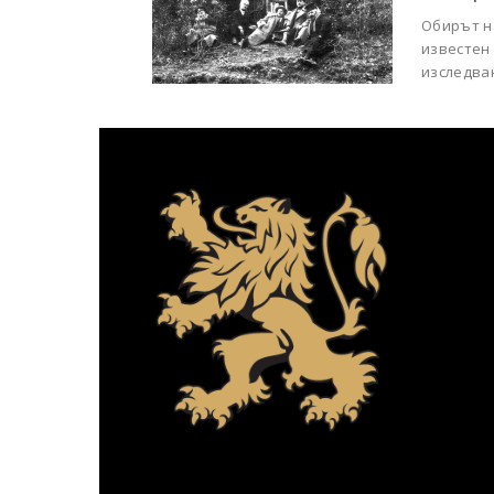
Обирът н
известен 
изследва