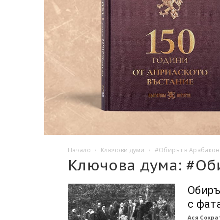
Начало
Ключови думи
#Обирът в Арабакон
Ключова дума: #Об
Обиръ
с фат
Ася Сокра