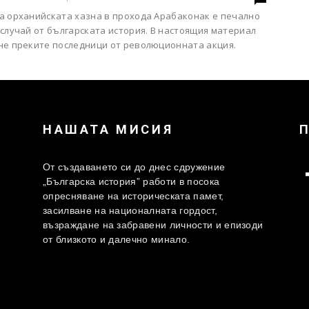
а орханийската хазна в прохода Арабаконак е печално
случай от българската история. В настоящия материал
не преките последници от революционната акция.
НАШАТА МИСИЯ
От създаването си до днес сдружение
„Българска история” работи в посока
опресняване на историческата памет,
засилване на националната гордост,
възраждане на забравени личности и епизоди
от близкото и далечно минало.