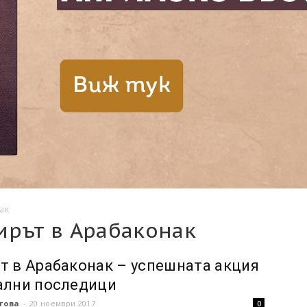
ак
ирът в Арабаконак
т в Арабаконак – успешната акция
ални последици
това
-
20 ноември 2017
0