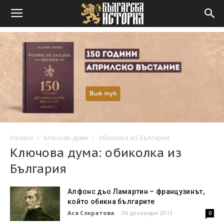
Начало
Ключови думи
обиколка из България
Ключова дума: обиколка из
България
Алфонс дьо Ламартин – французинът,
който обикна българите
Ася Сократова
-
06 декември 2013
0