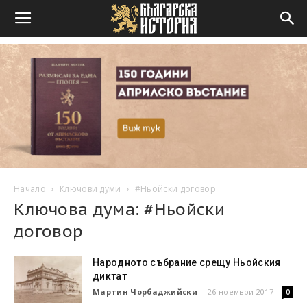
Начало
Ключови думи
#Ньойски договор
Ключова дума: #Ньойски
договор
Народното събрание срещу Ньойския
диктат
Мартин Чорбаджийски
-
26 ноември 2017
0