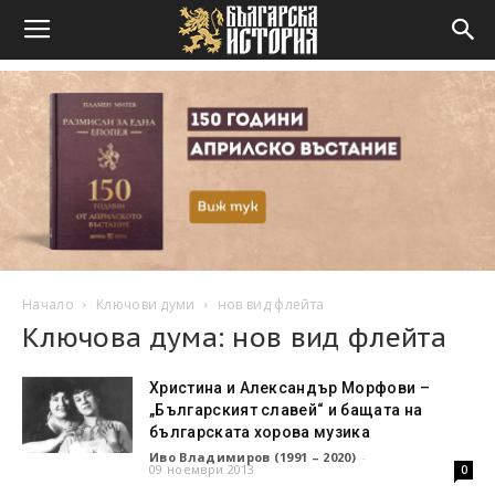
Начало
Ключови думи
нов вид флейта
Ключова дума: нов вид флейта
Христина и Александър Морфови –
„Българският славей“ и бащата на
българската хорова музика
Иво Владимиров (1991 – 2020)
-
09 ноември 2013
0