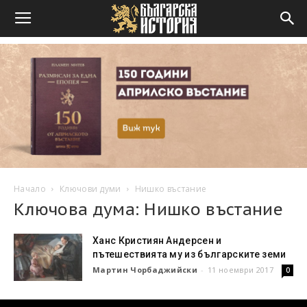
Начало
Ключови думи
Нишко въстание
Ключова дума: Нишко въстание
Ханс Кристиян Андерсен и
пътешествията му из българските земи
Мартин Чорбаджийски
-
11 ноември 2017
0