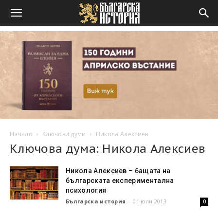
Начало
Ключови думи
Никола Алексиев
Ключова дума: Никола Алексиев
Никола Алексиев – бащата на
българската експериментална
психология
Българска история
-
01 юли 2013
0