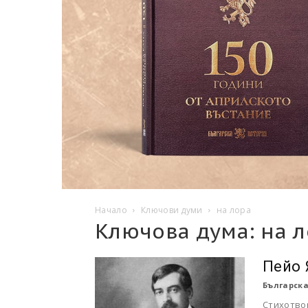
Начало
Ключови думи
на лора
Ключова дума: на 
Пейо 
Българска
Стихотво