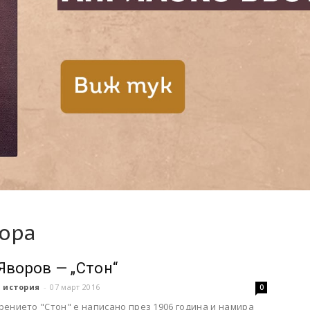
лора
Яворов — „Стон“
 история
-
07 март 2016
0
рението "Стон" е написано през 1906 година и намира