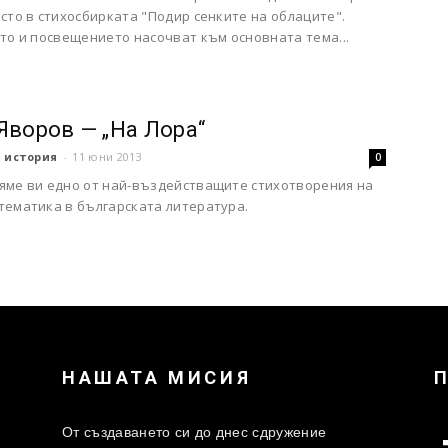
сто в стихосбирката "Подир сенките на облаците".
то и посвещението насочват към основната тема...
Яворов — „На Лора“
 история
-
11 юни 2013
0
яме ви едно от най-въздействащите стихотворения на
тематика в българската литература.
НАШАТА МИСИЯ
От създаването си до днес сдружение