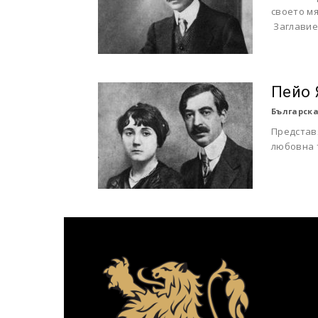
своето мя
Заглавие
Пейо 
Българска
Представ
любовна 