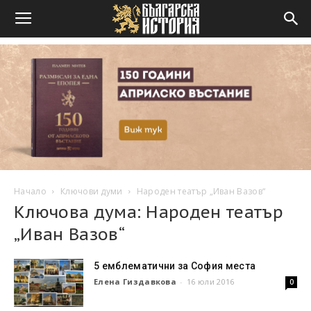
Начало
Ключови думи
Народен театър „Иван Вазов“
Ключова дума: Народен театър
„Иван Вазов“
5 емблематични за София места
Елена Гиздавкова
-
16 юли 2016
0