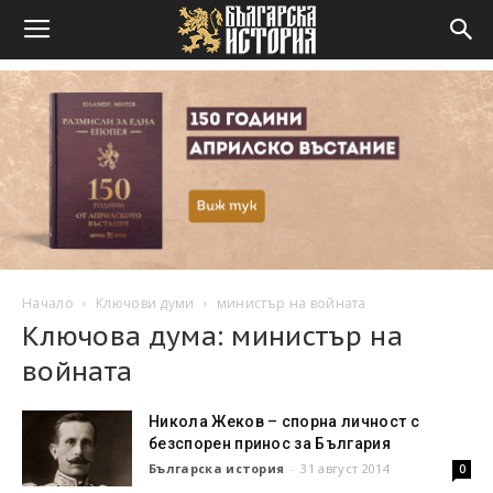
Начало
Ключови думи
министър на войната
Ключова дума: министър на
войната
Никола Жеков – спорна личност с
безспорен принос за България
Българска история
-
31 август 2014
0