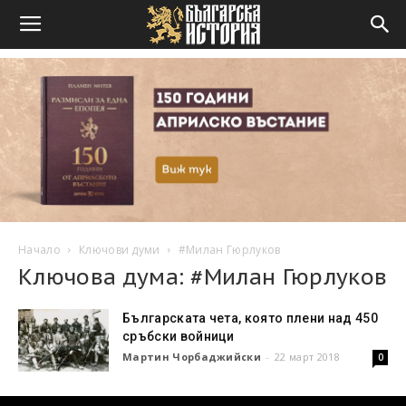
Начало
Ключови думи
#Милан Гюрлуков
Ключова дума: #Милан Гюрлуков
Българската чета, която плени над 450
сръбски войници
Мартин Чорбаджийски
-
22 март 2018
0