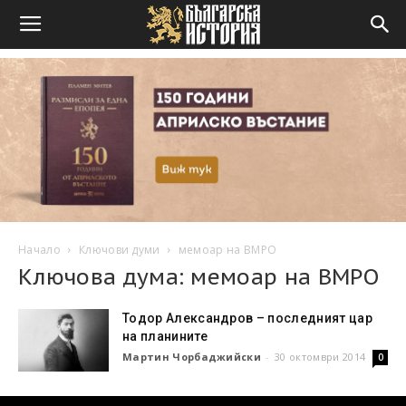
Начало
Ключови думи
мемоар на ВМРО
Ключова дума: мемоар на ВМРО
Тодор Александров – последният цар
на планините
Мартин Чорбаджийски
-
30 октомври 2014
0