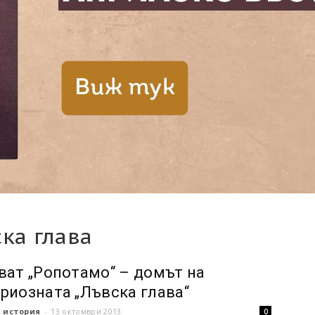
ка глава
ват „Ропотамо“ – домът на
риозната „Лъвска глава“
 история
-
13 октомври 2013
0