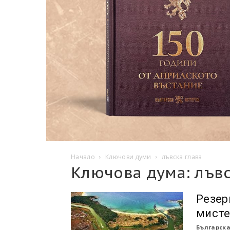
Начало
Ключови думи
лъвска глава
Ключова дума: лъвс
Резер
мисте
Българска