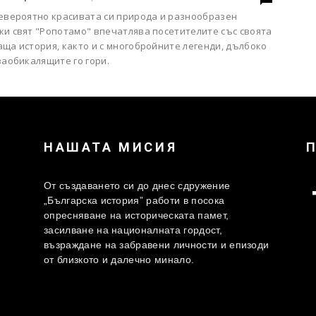
невероятно красивата си природа и разнообразен
ки свят "Ропотамо" впечатлява посетителите със своята
ща история, както и с многобройните легенди, дълбоко
заобикалящите го гори.
НАШАТА МИСИЯ
От създаването си до днес сдружение
„Българска история” работи в посока
опресняване на историческата памет,
засилване на националната гордост,
възраждане на забравени личности и епизоди
от близкото и далечно минало.