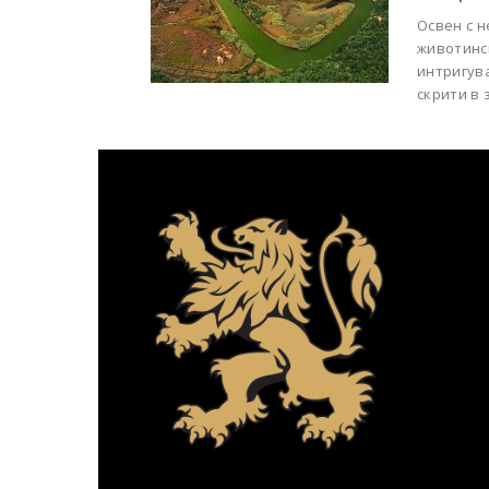
Освен с 
животинс
интригува
скрити в 