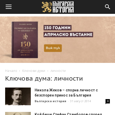
Начало
Ключови думи
личности
Ключова дума: личности
Никола Жеков – спорна личност с
безспорен принос за България
Българска история
-
31 август 2014
0
Кой беше Стефан Стамболов според