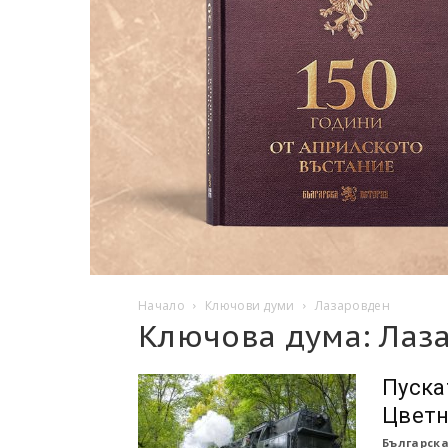
Начало
Ключови думи
Лазаровден
Ключова дума: Лаз
Пуска
Цвет
Българска