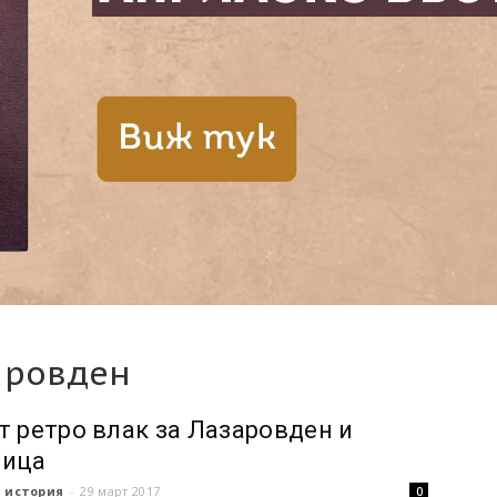
аровден
т ретро влак за Лазаровден и
ница
 история
-
29 март 2017
0