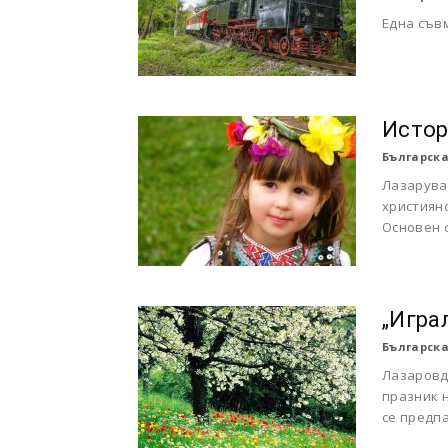
Една съв
Истор
Българска
Лазаруван
християн
Основен о
„Игра
Българска
Лазаровде
празник н
се предпа