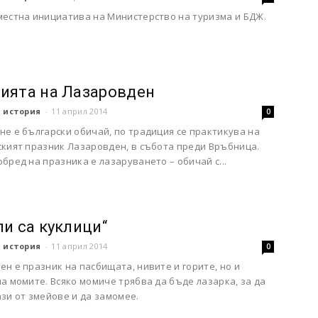
местна инициатива на Министерство на туризма и БДЖ.
ията на Лазаровден
 история
-
11 април 2014
0
е е български обичай, по традиция се практикува на
ският празник Лазаровден, в събота преди Връбница.
бред на празника е лазаруването – обичай с...
ли са куклици“
 история
-
11 април 2014
0
н е празник на пасбищата, нивите и горите, но и
а момите. Всяко момиче трябва да бъде лазарка, за да
зи от змейове и да замомее.