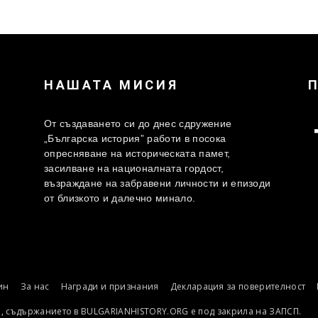
НАШАТА МИСИЯ
От създаването си до днес сдружение
„Българска история” работи в посока
опресняване на историческата памет,
засилване на националната гордост,
възраждане на забравени личности и епизоди
от близкото и далечно минало.
ин
За нас
Награди и признания
Декларация за поверителност
о, съдържанието в BULGARIANHISTORY.ORG е под закрила на ЗАПСП.