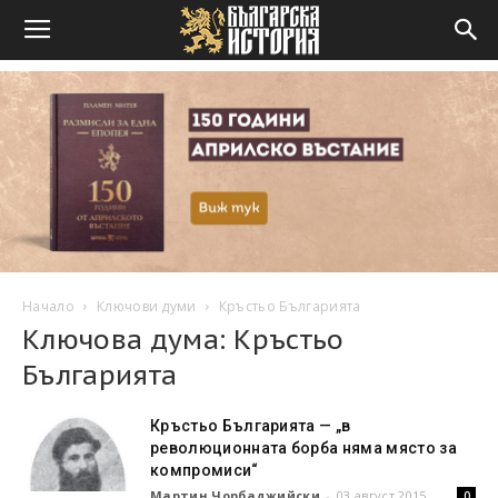
Начало
Ключови думи
Кръстьо Българията
Ключова дума: Кръстьо
Българията
Кръстьо Българията — „в
революционната борба няма място за
компромиси“
Мартин Чорбаджийски
-
03 август 2015
0