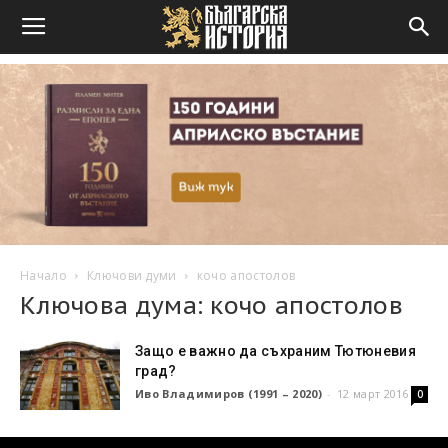
Начало
Ключови думи
кочо апостолов
Ключова дума: кочо апостолов
Защо е важно да съхраним Тютюневия
град?
Иво Владимиров (1991 – 2020)
-
12 март 2016
0