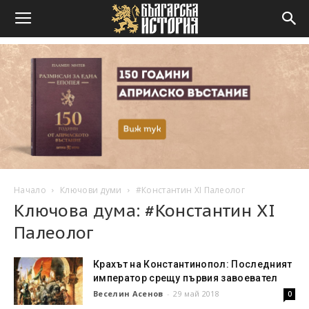
Начало
Ключови думи
#Константин XI Палеолог
Ключова дума: #Константин XI
Палеолог
Крахът на Константинопол: Последният
император срещу първия завоевател
Веселин Асенов
-
29 май 2018
0