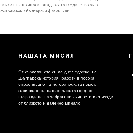
а или пък в киносалона, докато гледате някой от
съвременни български филми, как...
НАШАТА МИСИЯ
От създаването си до днес сдружение
„Българска история” работи в посока
опресняване на историческата памет,
засилване на националната гордост,
възраждане на забравени личности и епизоди
от близкото и далечно минало.