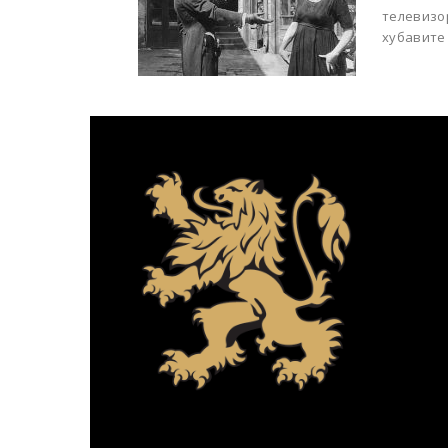
телевизор
хубавите 