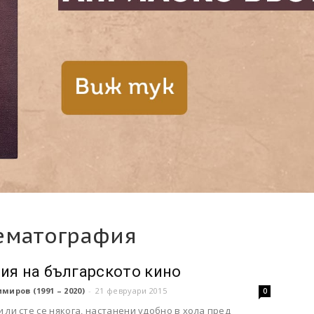
ематография
ия на българското кино
миров (1991 – 2020)
-
21 февруари 2015
0
 ли сте се някога, настанени удобно в хола пред