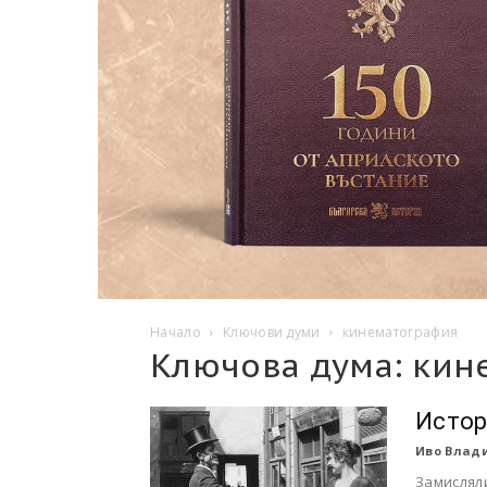
Начало
Ключови думи
кинематография
Ключова дума: кин
Истор
Иво Влади
Замисляли