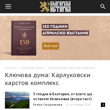
Начало
Ключови думи
Карлуковски карстов комплекс
Ключова дума: Карлуковски
карстов комплекс
5 гледки в България, от които ще
останете безмълвни (втора част)
Елена Гиздавкова
-
22 октомври 2016
0