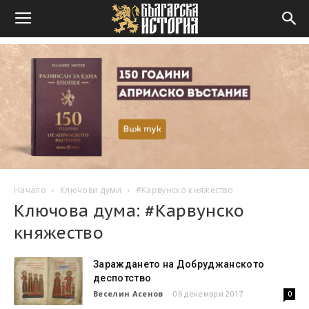
Начало
Ключови думи
#Карвунско княжество
Ключова дума: #Карвунско
княжество
Зараждането на Добруджанското
деспотство
Веселин Асенов
-
06 декември 2017
0