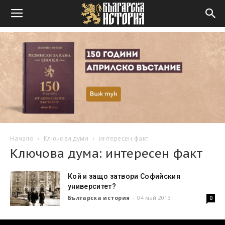
Начало
Ключови думи
интересен факт
Ключова дума: интересен факт
Кой и защо затвори Софийския
университет?
Българска история
-
04 май 2013
0