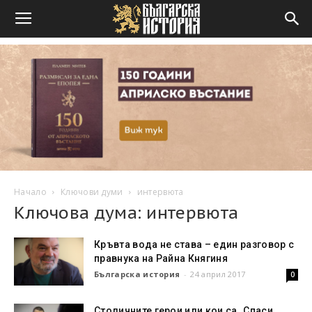
Начало
Ключови думи
интервюта
Ключова дума: интервюта
Кръвта вода не става – един разговор с
правнука на Райна Княгиня
Българска история
-
24 април 2017
0
Столичните герои или кои са „Спаси