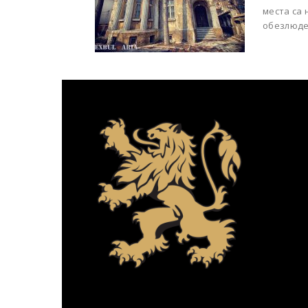
места са 
обезлюден