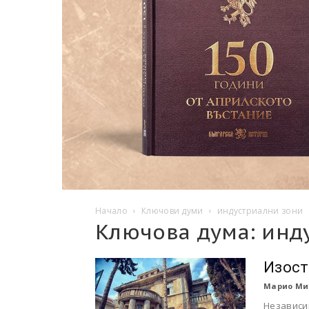
Начало
Ключови думи
индустриални зони
Ключова дума: инд
Изост
Марио Ми
Независим