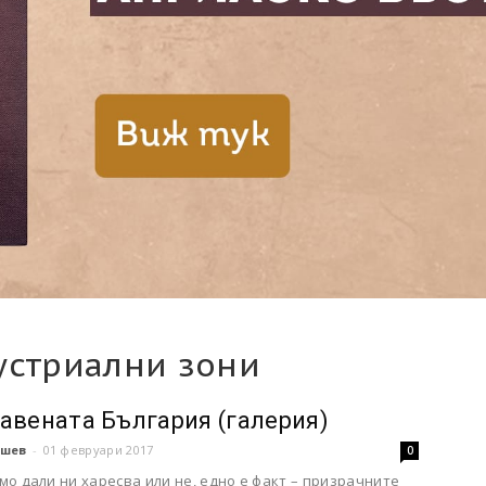
устриални зони
авената България (галерия)
шев
-
01 февруари 2017
0
о дали ни харесва или не, едно е факт – призрачните