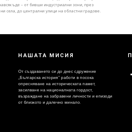
навсякъде – от бивши индустриални зони, през
и села, до централни улици на областни градове.
НАШАТА МИСИЯ
От създаването си до днес сдружение
„Българска история” работи в посока
опресняване на историческата памет,
засилване на националната гордост,
възраждане на забравени личности и епизоди
от близкото и далечно минало.