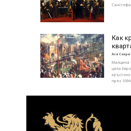
Санстефа
Как к
кварт
Ася Сокра
Малцина з
цяла Евр
кръстонос
през 1096 