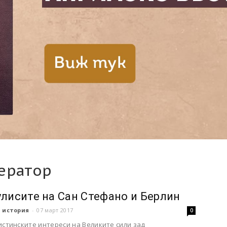
ератор
улисите на Сан Стефано и Берлин
 история
-
07 март 2017
0
истинските интереси на Великите сили зад