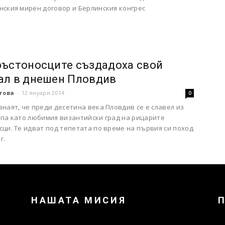
нския мирен договор и Берлинския конгрес
ръстоносците създадоха свой
ал в днешен Пловдив
това
-
12 януари 2014
0
наят, че преди десетина века Пловдив се е славел из
опа като любимия византийски град на рицарите
ци. Те идват под тепетата по време на първия си поход
г.
НАШАТА МИСИЯ