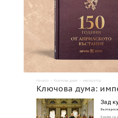
Начало
Ключови думи
император
Ключова дума: имп
Зaд к
Българска
Какви са 