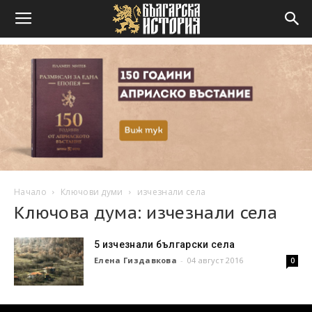
Начало
Ключови думи
изчезнали села
Ключова дума: изчезнали села
5 изчезнали български села
Елена Гиздавкова
-
04 август 2016
0