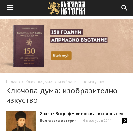
Начало
Ключови думи
изобразително изкуство
Ключова дума: изобразително
изкуство
Захари Зограф – светският иконописец
Българска история
-
16 февруари 2014
0