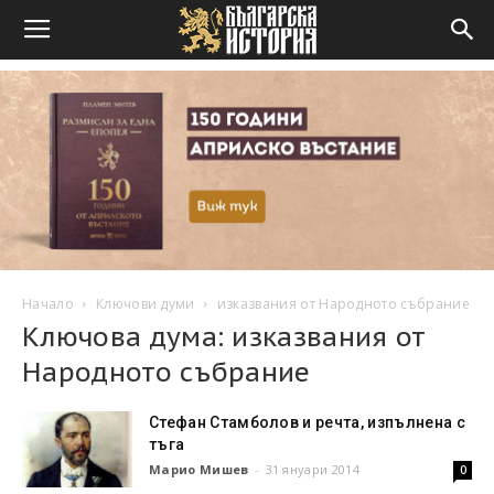
Начало
Ключови думи
изказвания от Народното събрание
Ключова дума: изказвания от
Народното събрание
Стефан Стамболов и речта, изпълнена с
тъга
Марио Мишев
-
31 януари 2014
0