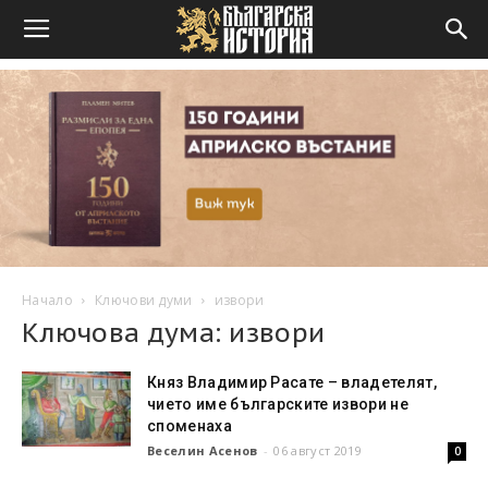
Начало
Ключови думи
извори
Ключова дума: извори
Княз Владимир Расате – владетелят,
чието име българските извори не
споменаха
Веселин Асенов
-
06 август 2019
0