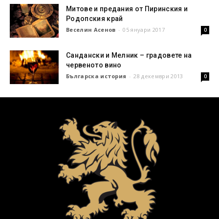
Митове и предания от Пиринския и
Родопския край
Веселин Асенов
-
05 януари 2017
0
Сандански и Мелник – градовете на
червеното вино
Българска история
-
28 декември 2013
0