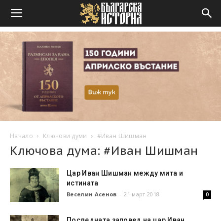
Начало
Ключови думи
#Иван Шишман
Ключова дума: #Иван Шишман
Цар Иван Шишман между мита и
истината
Веселин Асенов
-
21 март 2018
0
Последната заповед на цар Иван