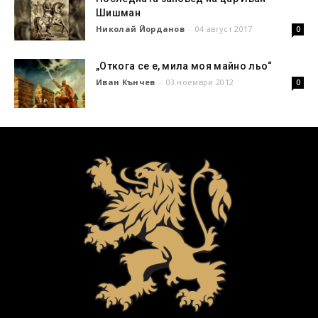
Шишман
Николай Йорданов
-
04 август 2017
0
„Откога се е, мила моя майно льо“
Иван Кънчев
-
03 ноември 2012
0