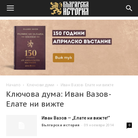
Начало
Ключови думи
Иван Вазов- Елате ни вижте
Ключова дума: Иван Вазов-
Елате ни вижте
Иван Вазов — „Елате ни вижте!“
Българска история
-
09 ноември 2014
0